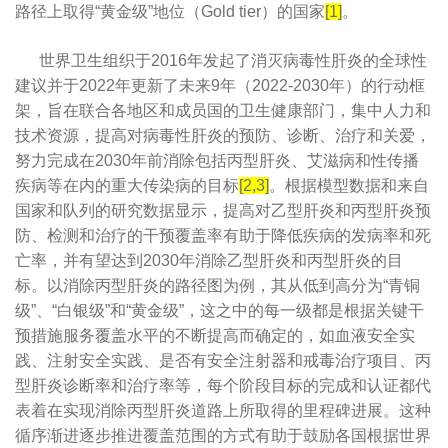
路径上取得“黄金级”地位（Gold tier）的国家
[1]
。
世界卫生组织于2016年发起了消灭病毒性肝炎的全球性
​
建议并于2022年更新了未来9年（2022-2030年）的行动框
架，旨在联合各地区和成员国的卫生健康部门，集中人力和
技术资源，提高对病毒性肝炎的预防、诊断、治疗和关爱，
努力完成在2030年前消除包括丙型肝炎、艾滋病和性传播
疾病等在内的重大传染病的目标
[2,3]
。根据模型数据和来自
国家和队列的研究数据显示，提高对乙型肝炎和丙型肝炎预
防、检测和治疗的干预覆盖率有助于降低疾病的发病率和死
亡率，并有望达到2030年消除乙型肝炎和丙型肝炎的目
标。以消除丙型肝炎的路径图为例，其从低到高分为“青铜
级”、“白银级”和“黄金级”，这之中的每一级都是根据关键干
预措施服务覆盖水平的不断提高而确定的，如血液安全实
践、注射安全实践、是否有安全注射器和戒毒治疗项目、丙
型肝炎诊断率和治疗率等，每个阶段目标的完成和认证都代
表着在实现消除丙型肝炎道路上所取得的里程碑进展。这种
循序渐进逐步推进覆盖范围的方式有助于鼓励各国根据世界