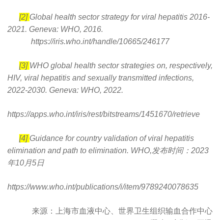
[2]
Global health sector strategy for viral hepatitis 2016-
​
2021. Geneva: WHO, 2016.
https://iris.who.int/handle/10665/246177
​
[3]
WHO global health sector strategies on, respectively,
​
HIV, viral hepatitis and sexually transmitted infections,
2022-2030. Geneva: WHO, 2022.
​
https://apps.who.int/iris/rest/bitstreams/1451670/retrieve
[4]
Guidance for country validation of viral hepatitis
​
elimination and path to elimination. WHO,发布时间：2023
年10月5日
​
https://www.who.int/publications/i/item/9789240078635
来源：上海市血液中心、世界卫生组织输血合作中心