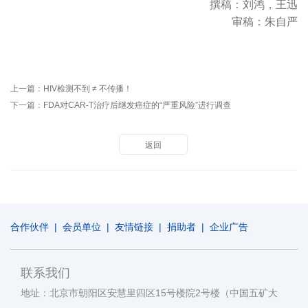
撰稿：刘鸿，王迅
审稿：朱自严
上一篇：
HIV检测不到 ≠ 不传播！
下一篇：
FDA对CAR-T治疗后继发癌症的“严重风险”进行调查
返回
合作伙伴
|
会员单位
|
友情链接
|
捐助者
|
企业广告
联系我们
地址：北京市朝阳区安慧里四区15号楼院2号楼（中国五矿大