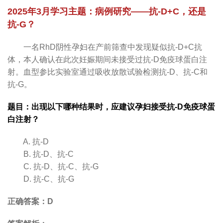
2025年3月学习主题：病例研究——抗-D+C，还是
抗-G？
一名RhD阴性孕妇在产前筛查中发现疑似抗-D+C抗
体，本人确认在此次妊娠期间未接受过抗-D免疫球蛋白注
射。血型参比实验室通过吸收放散试验检测抗-D、抗-C和
抗-G。
题目：出现以下哪种结果时，应建议孕妇接受抗-D免疫球蛋
白注射？
A. 抗-D
B. 抗-D、抗-C
C. 抗-D、抗-C、抗-G
D. 抗-C、抗-G
正确答案：D