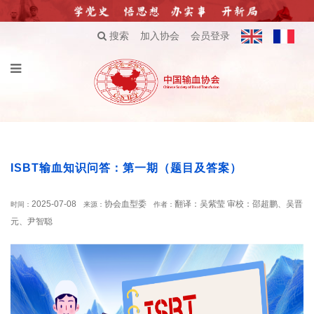
搜索
加入协会
会员登录
ISBT输血知识问答：第一期（题目及答案）
2025-07-08
协会血型委
翻译：吴紫莹 审校：邵超鹏、吴晋
时间：
来源：
作者：
元、尹智聪