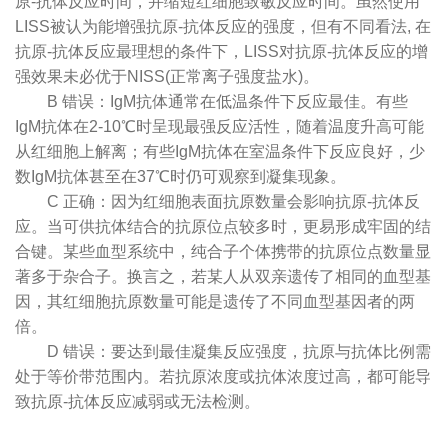
原-抗体反应时间，并缩短红细胞致敏反应时间。虽然使用
LISS被认为能增强抗原-抗体反应的强度，但有不同看法, 在
抗原-抗体反应最理想的条件下，LISS对抗原-抗体反应的增
强效果未必优于NISS(正常离子强度盐水)。
B 错误：IgM抗体通常在低温条件下反应最佳。有些
IgM抗体在2-10℃时呈现最强反应活性，随着温度升高可能
从红细胞上解离；有些IgM抗体在室温条件下反应良好，少
数IgM抗体甚至在37℃时仍可观察到凝集现象。
C 正确：因为红细胞表面抗原数量会影响抗原-抗体反
应。当可供抗体结合的抗原位点较多时，更易形成牢固的结
合键。某些血型系统中，纯合子个体携带的抗原位点数量显
著多于杂合子。换言之，若某人从双亲遗传了相同的血型基
因，其红细胞抗原数量可能是遗传了不同血型基因者的两
倍。
D 错误：要达到最佳凝集反应强度，抗原与抗体比例需
处于等价带范围内。若抗原浓度或抗体浓度过高，都可能导
致抗原-抗体反应减弱或无法检测。