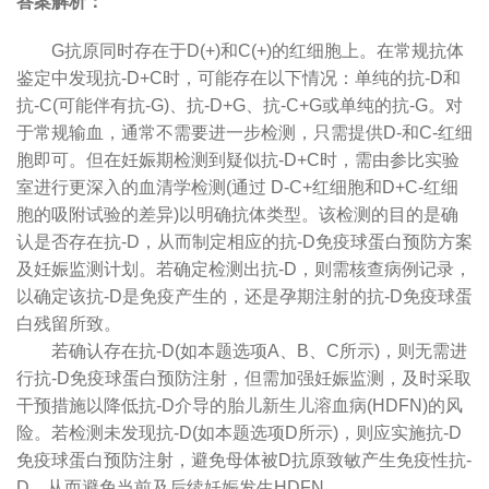
答案解析：
G抗原同时存在于D(+)和C(+)的红细胞上。在常规抗体
鉴定中发现抗-D+C时，可能存在以下情况：单纯的抗-D和
抗-C(可能伴有抗-G)、抗-D+G、抗-C+G或单纯的抗-G。对
于常规输血，通常不需要进一步检测，只需提供D-和C-红细
胞即可。但在妊娠期检测到疑似抗-D+C时，需由参比实验
室进行更深入的血清学检测(通过 D-C+红细胞和D+C-红细
胞的吸附试验的差异)以明确抗体类型。该检测的目的是确
认是否存在抗-D，从而制定相应的抗-D免疫球蛋白预防方案
及妊娠监测计划。若确定检测出抗-D，则需核查病例记录，
以确定该抗-D是免疫产生的，还是孕期注射的抗-D免疫球蛋
白残留所致。
若确认存在抗-D(如本题选项A、B、C所示)，则无需进
行抗-D免疫球蛋白预防注射，但需加强妊娠监测，及时采取
干预措施以降低抗-D介导的胎儿新生儿溶血病(HDFN)的风
险。若检测未发现抗-D(如本题选项D所示)，则应实施抗-D
免疫球蛋白预防注射，避免母体被D抗原致敏产生免疫性抗-
D，从而避免当前及后续妊娠发生HDFN。