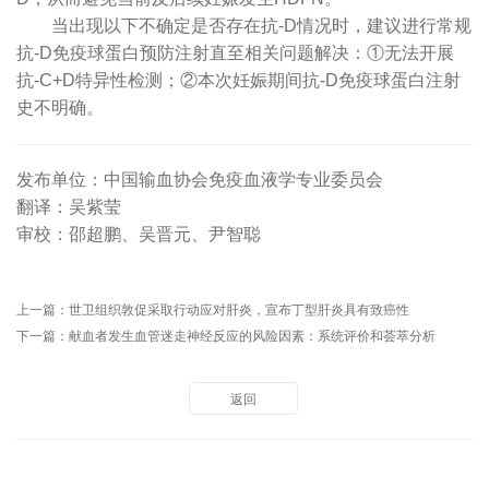
当出现以下不确定是否存在抗-D情况时，建议进行常规
抗-D免疫球蛋白预防注射直至相关问题解决：①无法开展
抗-C+D特异性检测；②本次妊娠期间抗-D免疫球蛋白注射
史不明确。
发布单位：中国输血协会免疫血液学专业委员会
翻译：吴紫莹
审校：邵超鹏、吴晋元、尹智聪
上一篇：
世卫组织敦促采取行动应对肝炎，宣布丁型肝炎具有致癌性
下一篇：
献血者发生血管迷走神经反应的风险因素：系统评价和荟萃分析
返回