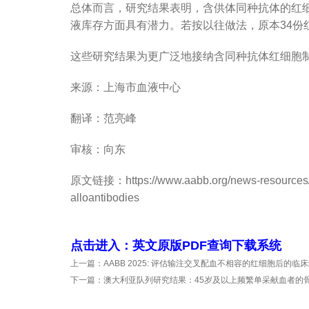
总体而言，研究结果表明，含供体同种抗体的红
液库存方面具有潜力。若按以往做法，原本34份
这些研究结果为更广泛地接纳含同种抗体红细胞
来源：上海市血液中心
翻译：范亮峰
审核：向东
原文链接：
https://www.aabb.org/news-resources/
alloantibodies
点击进入：英文原版PDF查询下载系统
上一篇：
AABB 2025: 评估输注交叉配血不相容的红细胞后的临
下一篇：
澳大利亚队列研究结果：45岁及以上频繁单采献血者的