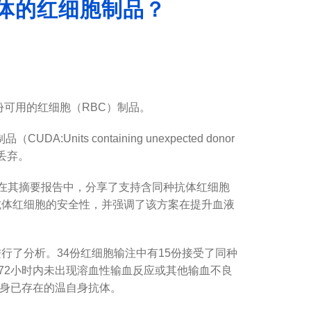
抗体的红细胞制品？
可用的红细胞（RBC）制品。
 containing unexpected donor
被丢弃。
eon）在其摘要报告中，分享了支持含同种抗体红细胞
含抗体红细胞的安全性，并强调了该方案在提升血液
行了分析。34份红细胞输注中有15份接受了同种
72小时内未出现溶血性输血反应或其他输血不良
本身已存在的温自身抗体。