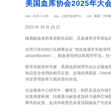
美国血库协会2025年
2025-11-06
上海市血液中心
翻译：范亮峰
时间：
来源：
作者：
2025 年 10 月 26 日
随着献血者群体老龄化加剧，且血液库存常面临
在周六举办的口头摘要会议 “免疫血液学实验室经验分享” 
alloantibodies）。献血者同种抗体相
医学实验室科学家、美国临床病理学会认证输血医学专家
制品安全使用的相关证据。这项由弗塞提（Ver
供应管理效率方面的潜在价值。
在这项单中心研究中，娜塔莎・利昂及其合作研究者
抗体滴度检测，结果显示献血者血样与最终红细胞
事件的证据，血清学检查也未发现因输血产生的