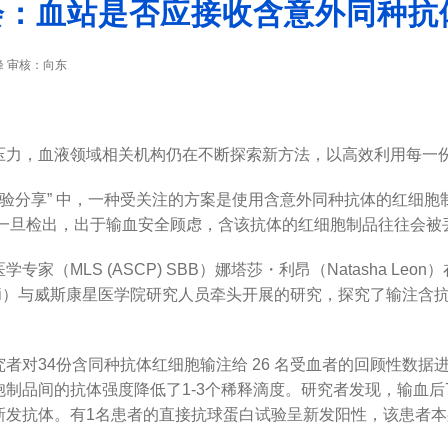
大会：血站是否应接收含意外同种
 审核：向东
压力，血液领域相关机构仍在不断探索新方法，以高效利用每一份
中，一种受关注的方案是使用含意外同种抗体的红细胞制品（CUDA:Units
对罕见，但一旦检出，出于输血安全顾虑，含该抗体的红细胞制品往往会
（MLS (ASCP) SBB）娜塔莎・利昂（Natasha L
siti）与威斯康星医学院研究人员牵头开展的研究，探究了输注
对34份含同种抗体红细胞输注给 26 名受血者的回顾性数据进
制品间的抗体强度降低了1-3个稀释滴度。研究者发现，输血后
新发抗体。有1名患者的直接抗球蛋白试验呈新发阳性，该患者