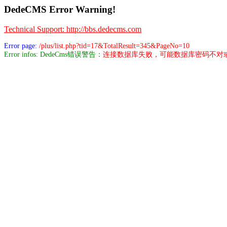
DedeCMS Error Warning!
Technical Support: http://bbs.dedecms.com
Error page:
/plus/list.php?tid=17&TotalResult=345&PageNo=10
Error infos: DedeCms错误警告：
连接数据库失败，可能数据库密码不对